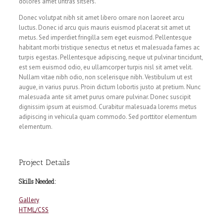
dolores amet untras sitsers.
Donec volutpat nibh sit amet libero ornare non laoreet arcu
luctus. Donec id arcu quis mauris euismod placerat sit amet ut
metus. Sed imperdiet fringilla sem eget euismod. Pellentesque
habitant morbi tristique senectus et netus et malesuada fames ac
turpis egestas. Pellentesque adipiscing, neque ut pulvinar tincidunt,
est sem euismod odio, eu ullamcorper turpis nisl sit amet velit.
Nullam vitae nibh odio, non scelerisque nibh. Vestibulum ut est
augue, in varius purus. Proin dictum lobortis justo at pretium. Nunc
malesuada ante sit amet purus ornare pulvinar. Donec suscipit
dignissim ipsum at euismod. Curabitur malesuada lorems metus
adipiscing in vehicula quam commodo. Sed porttitor elementum
elementum.
Project Details
Skills Needed:
Gallery
HTML/CSS