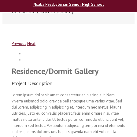
Nsaba Presbyterian Senior High School
Residence/Dormit Gallery
Previous
Next
Residence/Dormit Gallery
Project Description
Lorem ipsum dolor sit amet, consectetur adipiscing elit. Nam
viverra euismod odio, gravida pellentesque urna varius vitae. Sed
dui lorem, adipiscing in adipiscing et, interdum nec metus. Mauris
ultricies, justo eu convallis placerat, felis enim ornare nisi, vitae
mattis nulla ante id dui. Ut lectus purus, commodo et tincidunt vel,
interdum sed lectus. Vestibulum adipiscing tempor nisi id elementu
sadips ipsums dolores uns fugiats gravida nam elit vols nulla